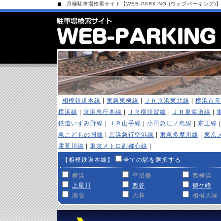
月極駐車場検索サイト【WEB-PARKING (ウェブパーキング)
|
相模鉄道本線
|
東急東横線
|
ＪＲ京浜東北線
|
横浜市営
横浜線
|
京浜急行本線
|
ＪＲ横須賀線
|
ＪＲ東海道線
|
鉄道いずみ野線
|
ＪＲ山手線
|
小田急江ノ島線
|
京王線
急こどもの国線
|
京浜急行空港線
|
東急多摩川線
|
東京
電荒川線
|
東京メトロ副都心線
|
【相模鉄道本線】
全ての駅を選択する
横浜
平沼橋
西横浜
上星川
西谷
鶴ケ峰
瀬谷
大和
相模大塚