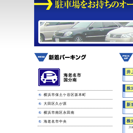
井
海老名市
国分南
株
横浜市保土ケ谷区坂本町
大田区久が原
新
横浜市南区永田南
株
海老名市中央
川