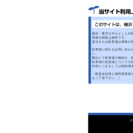
横浜・東京を中心とした月
情報の閲覧は無料です。
提示される駐車場は満車の
駐車場に関するお問い合わ
い。
弊社にて駐車場の御紹介、
駐車場の賃貸借についての
内容につきましては御利用
（取扱会社様と御利用者様
をご了承下さい。）
C