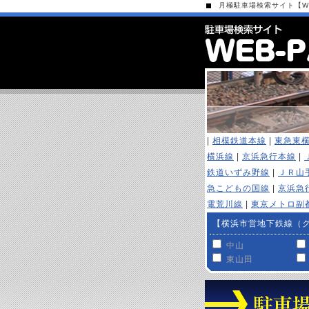
月極駐車場検索サイト【WEB
|
相模鉄道本線
|
東急東
横浜線
|
京浜急行本線
|
鉄道いずみ野線
|
ＪＲ山
急こどもの国線
|
京浜急
電荒川線
|
東京メトロ副
【横浜市営地下鉄線（
中山
東山田