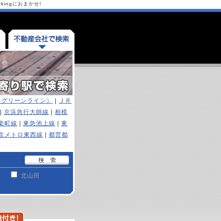
ingにおまかせ!
（グリーンライン）
|
ＪＲ
|
京浜急行大師線
|
相模
楽町線
|
東急池上線
|
東
京メトロ東西線
|
都営都
北山田