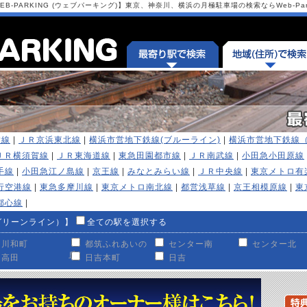
-PARKING (ウェブパーキング)】東京、神奈川、横浜の月極駐車場の検索ならWeb-Park
横線
|
ＪＲ京浜東北線
|
横浜市営地下鉄線(ブルーライン)
|
横浜市営地下鉄線
ＪＲ横須賀線
|
ＪＲ東海道線
|
東急田園都市線
|
ＪＲ南武線
|
小田急小田原線
手線
|
小田急江ノ島線
|
京王線
|
みなとみらい線
|
ＪＲ中央線
|
東京メトロ有
行空港線
|
東急多摩川線
|
東京メトロ南北線
|
都営浅草線
|
京王相模原線
|
東
都心線
|
グリーンライン）】
全ての駅を選択する
川和町
都筑ふれあいの
センター南
センター北
丘
高田
日吉本町
日吉