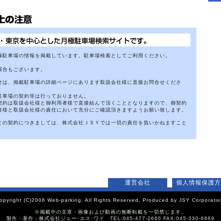
極駐車場の情報を掲載しています。駐車場検索としてご利用ください。
場合もございます。
せは、掲載駐車場の詳細ページにあります取扱会社様に直接お問合せくださ
駐車場の契約等は行っておりません。
契約は取扱会社様と御利用者様で直接結んで頂くこととなりますので、御契約
者様と取扱会社様の責任において充分にご確認頂きますようお願い致します。
との契約につきましては、株式会社ＪＳＹでは一切の責任を負いかねますこと
運営会社
個人情報保護方
opyright (C)2006 Web-parking. All Rights Reserved. Produced by JSY Corporatio
※掲載中の文章・画像および動画の無断転載を一切禁じます。
製作・著作：株式会社ジェー･エス･ワイ TEL:045-477-2660 FAX:045-330-6869