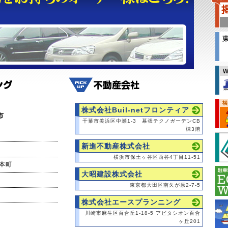
株式会社Buil-netフロンティア
市
千葉市美浜区中瀬1-3 幕張テクノガーデンCB
棟3階
新進不動産株式会社
横浜市保土ヶ谷区西谷4丁目11-51
本町
大昭建設株式会社
東京都大田区南久が原2-7-5
株式会社エースプランニング
川崎市麻生区百合丘1-18-5 アビタシオン百合
ヶ丘201