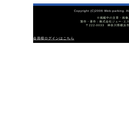
Copyright (C)2006 Web-parking. A
※掲載中の文章・画像
製作・著作：株式会社ジェー･エス･ワイ T
〒222-0033 神奈川県横浜
会員様ログインはこちら