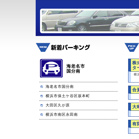
株
海老名市
タ
国分南
横
海老名市国分南
合
横浜市保土ケ谷区坂本町
大田区久が原
大
横浜市南区永田南
有