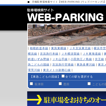
月極駐車場検索サイト【WEB-PARKING (ウェブパーキング)
|
相模鉄道本線
|
東急東横線
|
ＪＲ京浜東北線
|
横浜市営
横浜線
|
京浜急行本線
|
ＪＲ横須賀線
|
ＪＲ東海道線
|
鉄道いずみ野線
|
ＪＲ山手線
|
小田急江ノ島線
|
京王線
急こどもの国線
|
京浜急行空港線
|
東急多摩川線
|
東京
電荒川線
|
東京メトロ副都心線
|
【東急こどもの国線】
全ての駅を選択する
長津田
恩田
こどもの