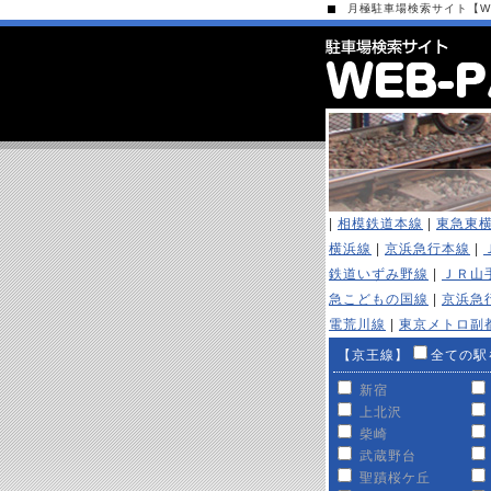
月極駐車場検索サイト【WEB
|
相模鉄道本線
|
東急東
横浜線
|
京浜急行本線
|
鉄道いずみ野線
|
ＪＲ山
急こどもの国線
|
京浜急
電荒川線
|
東京メトロ副
【京王線】
全ての駅
新宿
上北沢
柴崎
武蔵野台
聖蹟桜ケ丘