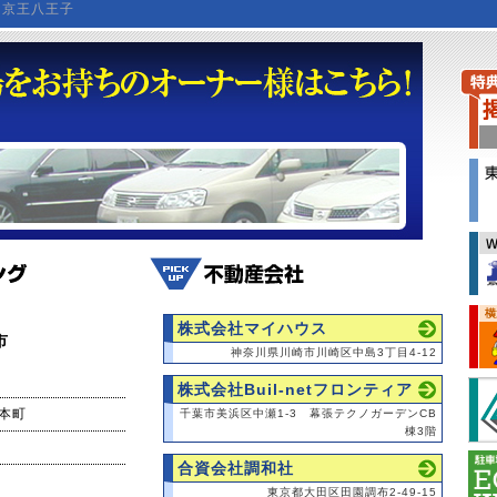
京王八王子
株式会社マイハウス
市
神奈川県川崎市川崎区中島3丁目4-12
株式会社Buil-netフロンティア
本町
千葉市美浜区中瀬1-3 幕張テクノガーデンCB
棟3階
合資会社調和社
東京都大田区田園調布2-49-15