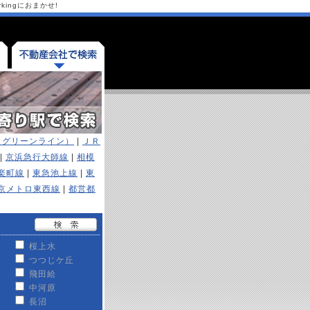
ingにおまかせ!
（グリーンライン）
|
ＪＲ
|
京浜急行大師線
|
相模
楽町線
|
東急池上線
|
東
京メトロ東西線
|
都営都
桜上水
つつじケ丘
飛田給
中河原
長沼