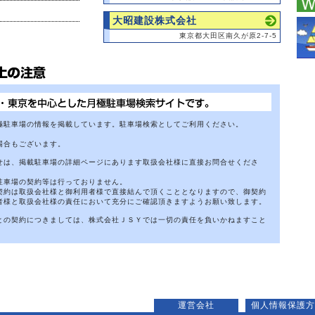
大昭建設株式会社
東京都大田区南久が原2-7-5
極駐車場の情報を掲載しています。駐車場検索としてご利用ください。
場合もございます。
せは、掲載駐車場の詳細ページにあります取扱会社様に直接お問合せくださ
駐車場の契約等は行っておりません。
契約は取扱会社様と御利用者様で直接結んで頂くこととなりますので、御契約
者様と取扱会社様の責任において充分にご確認頂きますようお願い致します。
との契約につきましては、株式会社ＪＳＹでは一切の責任を負いかねますこと
運営会社
個人情報保護方