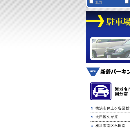
北野
海老名
国分南
横浜市保土ケ谷区坂
大田区久が原
横浜市南区永田南