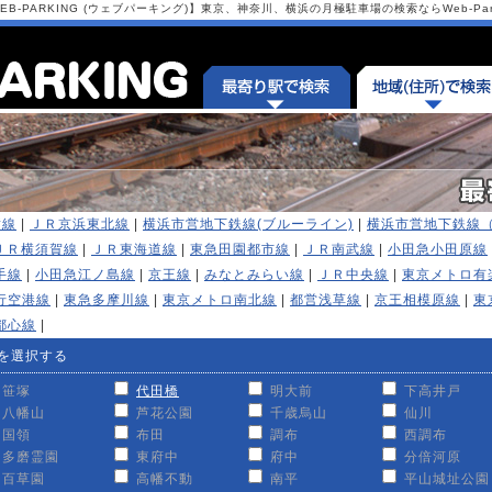
-PARKING (ウェブパーキング)】東京、神奈川、横浜の月極駐車場の検索ならWeb-Park
横線
|
ＪＲ京浜東北線
|
横浜市営地下鉄線(ブルーライン)
|
横浜市営地下鉄線
ＪＲ横須賀線
|
ＪＲ東海道線
|
東急田園都市線
|
ＪＲ南武線
|
小田急小田原線
手線
|
小田急江ノ島線
|
京王線
|
みなとみらい線
|
ＪＲ中央線
|
東京メトロ有
行空港線
|
東急多摩川線
|
東京メトロ南北線
|
都営浅草線
|
京王相模原線
|
東
都心線
|
を選択する
笹塚
代田橋
明大前
下高井戸
八幡山
芦花公園
千歳烏山
仙川
国領
布田
調布
西調布
多磨霊園
東府中
府中
分倍河原
百草園
高幡不動
南平
平山城址公園