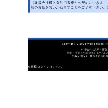
（取扱会社様と御利用者様との契約につきまし
切の責任を負いかねますことをご了承下さい。
Copyright (C)2006 Web-parking. A
※掲載中の文章・画像
製作・著作：株式会社ジェー･エス･ワイ T
〒222-0033 神奈川県横浜
会員様ログインはこちら