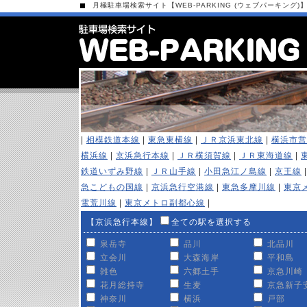
月極駐車場検索サイト【WEB-PARKING (ウェブパーキング)
|
相模鉄道本線
|
東急東横線
|
ＪＲ京浜東北線
|
横浜市営
横浜線
|
京浜急行本線
|
ＪＲ横須賀線
|
ＪＲ東海道線
|
鉄道いずみ野線
|
ＪＲ山手線
|
小田急江ノ島線
|
京王線
急こどもの国線
|
京浜急行空港線
|
東急多摩川線
|
東京
電荒川線
|
東京メトロ副都心線
|
【京浜急行本線】
全ての駅を選択する
泉岳寺
品川
北品川
立会川
大森海岸
平和島
雑色
六郷土手
京急川崎
花月総持寺
生麦
京急新子
神奈川
横浜
戸部