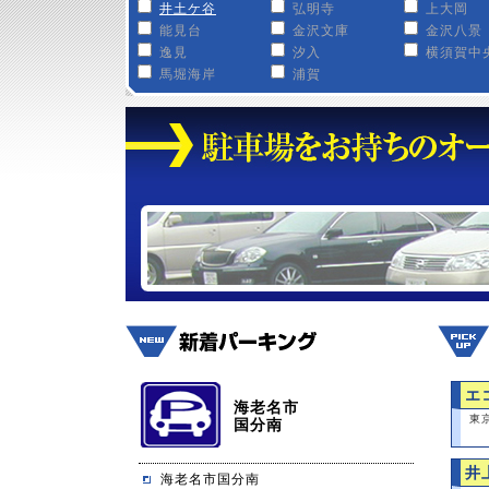
井土ケ谷
弘明寺
上大岡
能見台
金沢文庫
金沢八景
逸見
汐入
横須賀中
馬堀海岸
浦賀
エ
海老名市
東
国分南
井
海老名市国分南