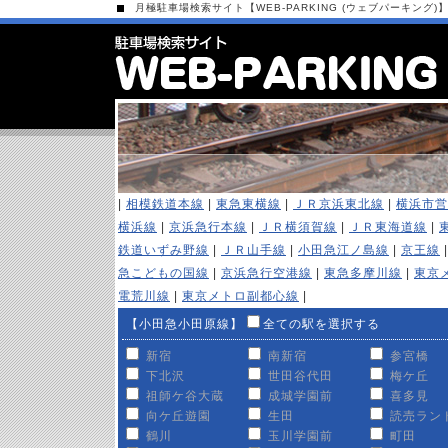
月極駐車場検索サイト【WEB-PARKING (ウェブパーキング)
|
相模鉄道本線
|
東急東横線
|
ＪＲ京浜東北線
|
横浜市営
横浜線
|
京浜急行本線
|
ＪＲ横須賀線
|
ＪＲ東海道線
|
鉄道いずみ野線
|
ＪＲ山手線
|
小田急江ノ島線
|
京王線
急こどもの国線
|
京浜急行空港線
|
東急多摩川線
|
東京
電荒川線
|
東京メトロ副都心線
|
【小田急小田原線】
全ての駅を選択する
新宿
南新宿
参宮橋
下北沢
世田谷代田
梅ケ丘
祖師ケ谷大蔵
成城学園前
喜多見
向ケ丘遊園
生田
読売ラン
鶴川
玉川学園前
町田