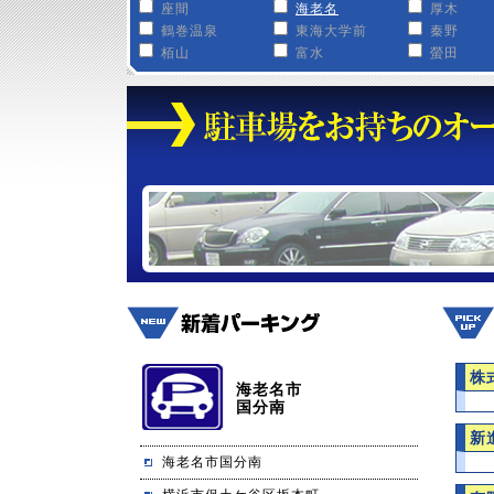
座間
海老名
厚木
鶴巻温泉
東海大学前
秦野
栢山
富水
螢田
株
海老名市
国分南
新
海老名市国分南