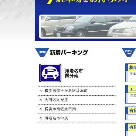
株
海老名市
千
国分南
エ
横浜市保土ケ谷区坂本町
東
大田区久が原
横浜市南区永田南
有
海老名市中央
有