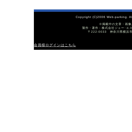
Copyright (C)2006 Web-parking. A
※掲載中の文章・画像
製作・著作：株式会社ジェー･エス･ワイ T
〒222-0033 神奈川県横浜
会員様ログインはこちら