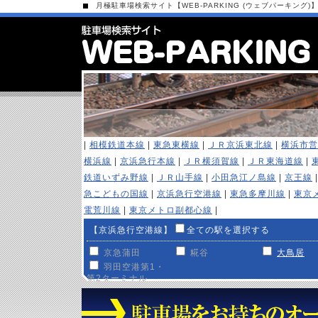
月極駐車場検索サイト【WEB-PARKING (ウェブパーキング)
|
相模鉄道本線
|
東急東横線
|
ＪＲ京浜東北線
|
横浜市営
横浜線
|
京浜急行本線
|
ＪＲ横須賀線
|
ＪＲ東海道線
|
鉄道いずみ野線
|
ＪＲ山手線
|
小田急江ノ島線
|
京王線
急こどもの国線
|
京浜急行空港線
|
東急多摩川線
|
東京
電荒川線
|
東京メトロ副都心線
|
【京浜急行空港線】
全ての駅を選択する
京急蒲田
糀谷
大鳥居
羽田空港第1・
第2ターミナル