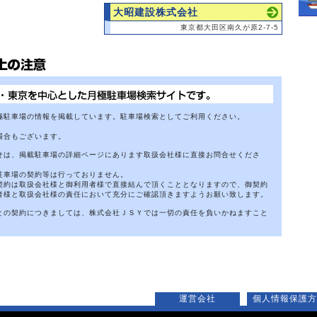
大昭建設株式会社
東京都大田区南久が原2-7-5
極駐車場の情報を掲載しています。駐車場検索としてご利用ください。
場合もございます。
せは、掲載駐車場の詳細ページにあります取扱会社様に直接お問合せくださ
駐車場の契約等は行っておりません。
契約は取扱会社様と御利用者様で直接結んで頂くこととなりますので、御契約
者様と取扱会社様の責任において充分にご確認頂きますようお願い致します。
との契約につきましては、株式会社ＪＳＹでは一切の責任を負いかねますこと
運営会社
個人情報保護方