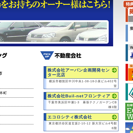
株式会社アーバン企画開発セン
市
ター北店
横浜市都筑区中川中央1-38-18小泉ビル402号
室
本町
株式会社Buil-netフロンティア
千葉市美浜区中瀬1-3 幕張テクノガーデンCB
棟3階
エコロシティ株式会社
東京都渋谷区道玄坂2-10-12 新大宗ビル4号館
6階