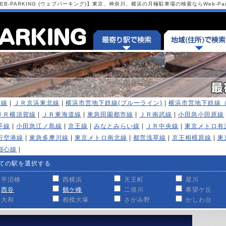
-PARKING (ウェブパーキング)】東京、神奈川、横浜の月極駐車場の検索ならWeb-Park
横線
|
ＪＲ京浜東北線
|
横浜市営地下鉄線(ブルーライン)
|
横浜市営地下鉄線
ＪＲ横須賀線
|
ＪＲ東海道線
|
東急田園都市線
|
ＪＲ南武線
|
小田急小田原線
手線
|
小田急江ノ島線
|
京王線
|
みなとみらい線
|
ＪＲ中央線
|
東京メトロ有
行空港線
|
東急多摩川線
|
東京メトロ南北線
|
都営浅草線
|
京王相模原線
|
東
都心線
|
ての駅を選択する
平沼橋
西横浜
天王町
星川
西谷
鶴ケ峰
二俣川
希望ケ丘
大和
相模大塚
さがみ野
かしわ台