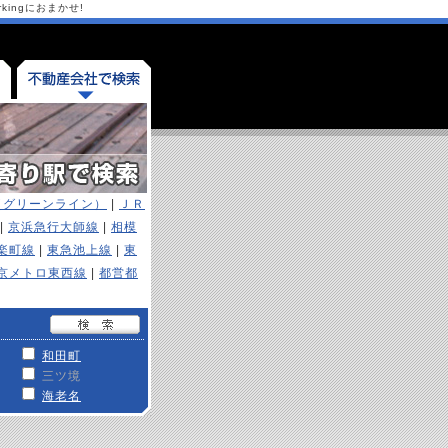
ingにおまかせ!
（グリーンライン）
|
ＪＲ
|
京浜急行大師線
|
相模
楽町線
|
東急池上線
|
東
京メトロ東西線
|
都営都
和田町
三ツ境
海老名