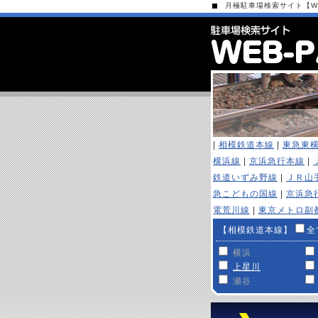
月極駐車場検索サイト【WEB
|
相模鉄道本線
|
東急東
横浜線
|
京浜急行本線
|
鉄道いずみ野線
|
ＪＲ山
急こどもの国線
|
京浜急
電荒川線
|
東京メトロ副
【相模鉄道本線】
全
横浜
上星川
瀬谷