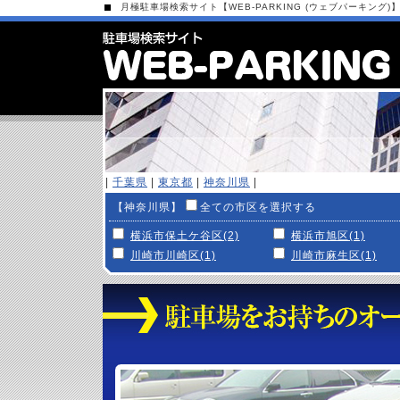
月極駐車場検索サイト【WEB-PARKING (ウェブパーキング)
|
千葉県
|
東京都
|
神奈川県
|
【神奈川県】
全ての市区を選択する
横浜市保土ケ谷区(2)
横浜市旭区(1)
川崎市川崎区(1)
川崎市麻生区(1)