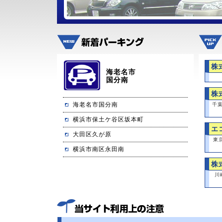
株
海老名市
国分南
株
海老名市国分南
千
横浜市保土ケ谷区坂本町
エ
大田区久が原
東
横浜市南区永田南
株
川