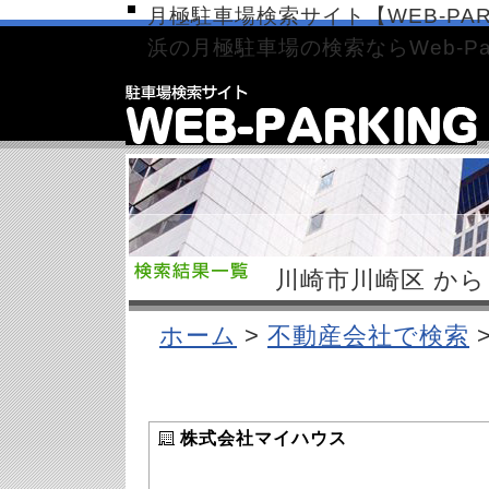
月極駐車場検索サイト【WEB-PAR
浜の月極駐車場の検索ならWeb-Par
川崎市川崎区 から
ホーム
>
不動産会社で検索
株式会社マイハウス