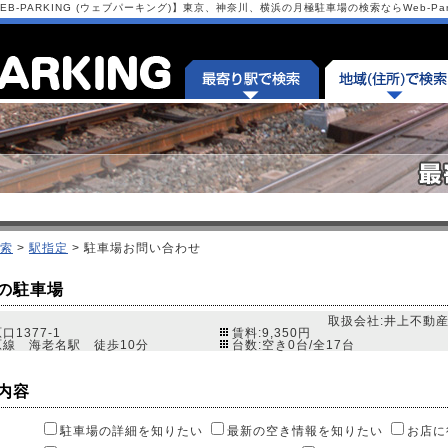
-PARKING (ウェブパーキング)】東京、神奈川、横浜の月極駐車場の検索ならWeb-Park
索
>
駅指定
> 駐車場お問い合わせ
の駐車場
取扱会社:井上不動
1377-1
賃料:9,350円
原線 海老名駅 徒歩10分
台数:空き0台/全17台
内容
駐車場の詳細を知りたい
最新の空き情報を知りたい
お店に