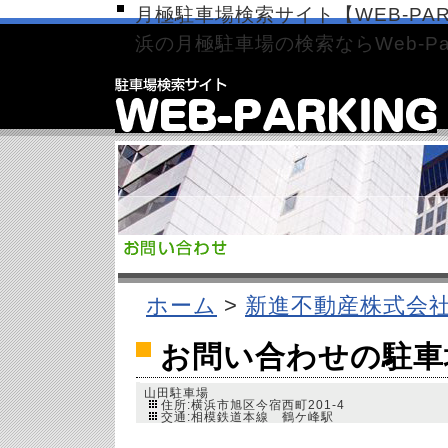
月極駐車場検索サイト【WEB-PAR
浜の月極駐車場の検索ならWeb-Par
ホーム
>
新進不動産株式会
お問い合わせの駐車
山田駐車場
住所:横浜市旭区今宿西町201-4
交通:相模鉄道本線 鶴ケ峰駅