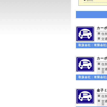
■ URL
カー
住所
交
取扱会社：
有限会社
カー
住所
交
分
取扱会社：
有限会社
金子
住所
交
分