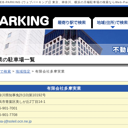
-PARKING (ウェブパーキング)】東京、神奈川、横浜の月極駐車場の検索ならWeb-Park
業の駐車場一覧
で検索
>
地域指定
> 有限会社多摩実業
有限会社多摩実業
奈川県知事免許(10)第10192号
浜市青葉区美しが丘2丁目14-1
5-901-7001
5-901-7708
a-j@soleil.ocn.ne.jp