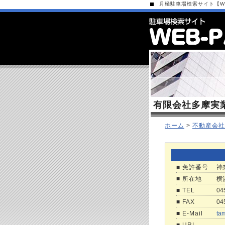
月極駐車場検索サイト【WEB
有限会社多摩実
ホーム
>
不動産会社
■ 免許番号
神
■ 所在地
横
■ TEL
04
■ FAX
04
■ E-Mail
tam