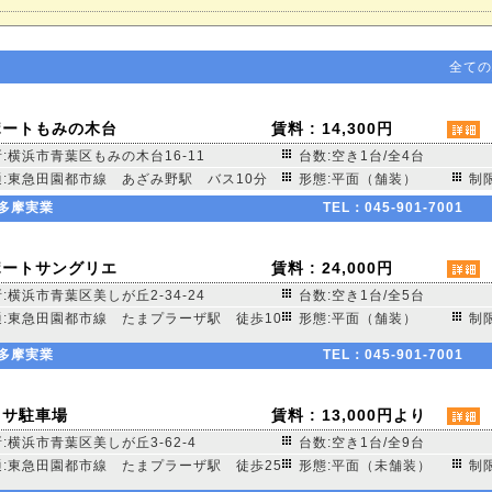
全ての
ポートもみの木台
賃料 :
14,300
円
:横浜市青葉区もみの木台16-11
台数:空き1台/全4台
通:東急田園都市線 あざみ野駅 バス10分
形態:平面（舗装）
制
多摩実業
TEL：045-901-7001
ポートサングリエ
賃料 :
24,000
円
:横浜市青葉区美しが丘2-34-24
台数:空き1台/全5台
通:東急田園都市線 たまプラーザ駅 徒歩10
形態:平面（舗装）
制
多摩実業
TEL：045-901-7001
ミサ駐車場
賃料 :
13,000
円より
:横浜市青葉区美しが丘3-62-4
台数:空き1台/全9台
通:東急田園都市線 たまプラーザ駅 徒歩25
形態:平面（未舗装）
制限