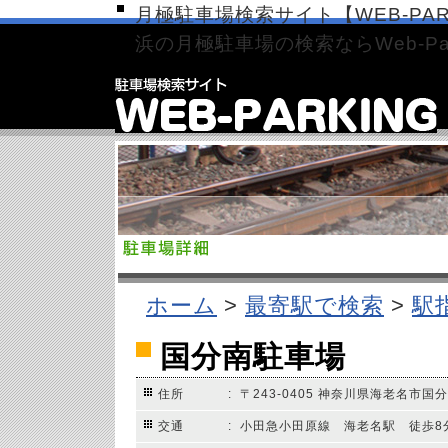
月極駐車場検索サイト【WEB-PAR
浜の月極駐車場の検索ならWeb-Par
ホーム
>
最寄駅で検索
>
駅
国分南駐車場
住所
: 〒243-0405 神奈川県海老名市国分南
交通
: 小田急小田原線 海老名駅 徒歩8