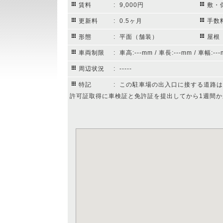
賃料
: 9,000円
敷・
更新料
: 0.5ヶ月
手数
形態
: 平面（舗装）
屋根
車両制限
: 車高:---mm / 車長:---mm / 車幅:---
周辺状況
: -----
特記
: この駐車場の出入口に接する道路
許可証取得に車検証と免許証を提出してから1週間か