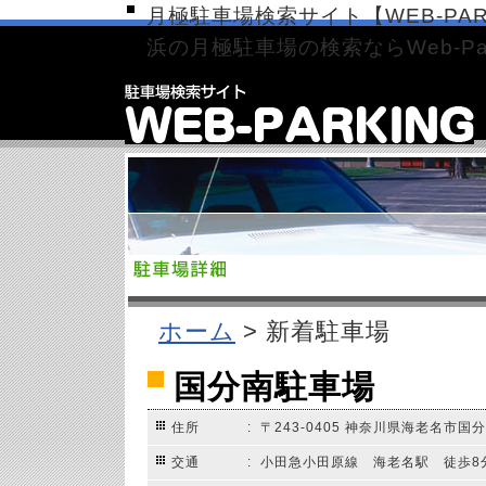
月極駐車場検索サイト【WEB-PAR
浜の月極駐車場の検索ならWeb-Par
ホーム
> 新着駐車場
国分南駐車場
住所
: 〒243-0405 神奈川県海老名市国分南
交通
: 小田急小田原線 海老名駅 徒歩8