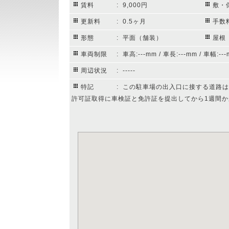
賃料
: 9,000円
敷・
更新料
: 0.5ヶ月
手数
形態
: 平面（舗装）
屋根
車両制限
: 車高:---mm / 車長:---mm / 車幅:---
周辺状況
: -----
特記
: この駐車場の出入口に接する道路
許可証取得に車検証と免許証を提出してから1週間か