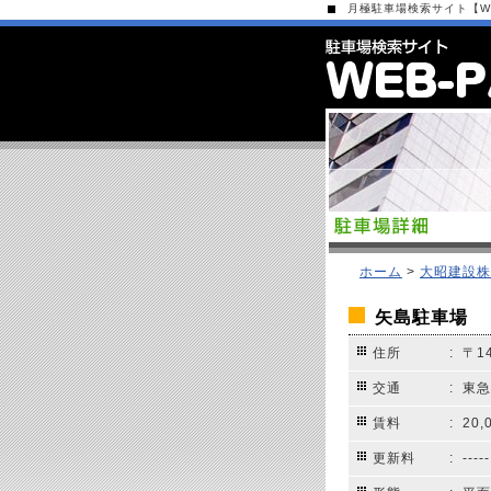
月極駐車場検索サイト【WEB
ホーム
>
大昭建設株
矢島駐車場
住所
: 〒1
交通
: 東
賃料
: 20
更新料
: -----