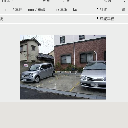
面（舗装）
屋根
: 無
台数
:
---mm / 車長:---mm / 車幅:---mm / 車重:---kg
引渡
: 即
宅街
可能車種
: