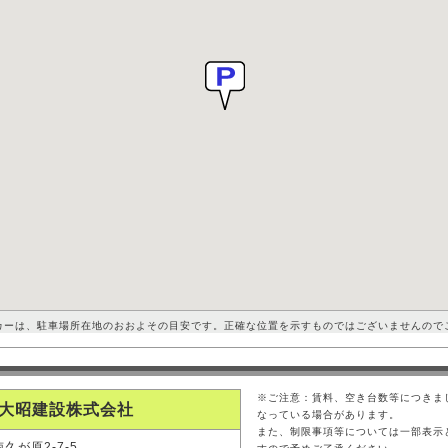
カーは、駐車場所在地のおおよその目安です。正確な位置を示すものではございませんので
※ご注意：賃料、空き台数等につきま
大昭建設株式会社
なっている場合があります。
また、制限事項等については一部表示
久が原2-7-5