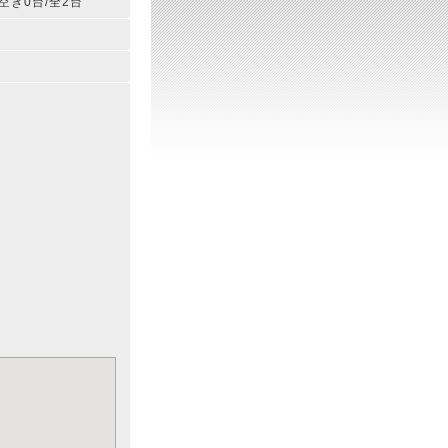
 空き0台/全2台