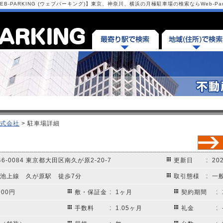
-PARKING (ウェブパーキング)】東京、神奈川、横浜の月極駐車場の検索ならWeb-Park
式会社
> 駐車場詳細
46-0084 東京都大田区南久が原2-20-7
更新日
: 2
急池上線 久が原駅 徒歩7分
取引態様
: 一
,000円
敷・保証金
: 1ヶ月
契約期間
:
手数料
: 1.05ヶ月
礼金
: 