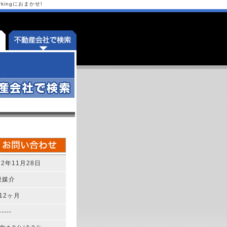
ingにおまかせ!
022年11月28日
般媒介
 12ヶ月
-----