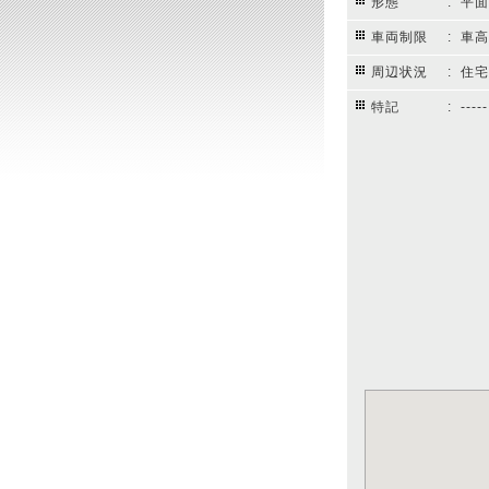
形態
: 平
車両制限
: 車高:
周辺状況
: 住
特記
: -----